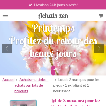
Livraison 24 h jours ouvrés !
Passer
au
Achats zen
contenu
principal
Printemps
Profitez du retour des
beaux jours
...
Accueil
»
Achats multiples -
»
Lot de 2 masques pour les
achats par lots de
pieds - 1 exfoliant et 1
produits
nourissant
Lot de 2 masques pour les