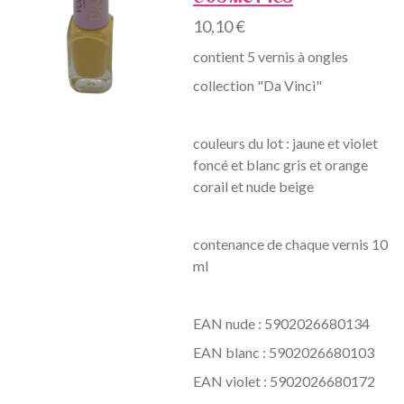
10,10 €
contient 5 vernis à ongles
collection "Da Vinci"
couleurs du lot : jaune et violet
foncé et blanc gris et orange
corail et nude beige
contenance de chaque vernis 10
ml
EAN nude :
5902026680134
EAN blanc :
5902026680103
EAN violet :
5902026680172
EAN jaune :
5902026680110