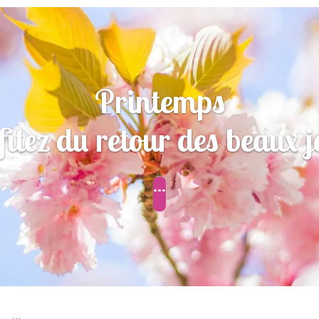
Printemps
fitez du retour des beaux j
...