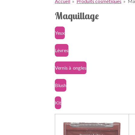
Accueil
»
Produits cosmétiques
»
Maq
Maquillage
Yeux
Lèvres
Vernis à ongles
Blush
Kit