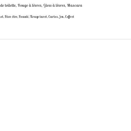
e toilette, Rouge à lèvres, Gloss à lèvres, Mascara
, Bien-être, Beauté, Tirage tarot, Cartes, Jeu, Coffret