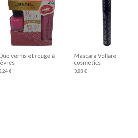
Duo vernis et rouge à
Mascara Vollare
lèvres
cosmetics
3,24 €
3,88 €