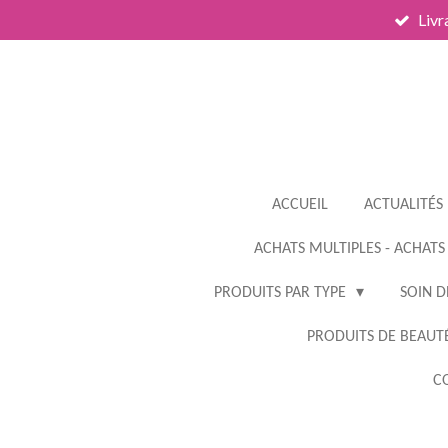
Livr
Passer
au
contenu
principal
ACCUEIL
ACTUALITÉS
ACHATS MULTIPLES - ACHATS
PRODUITS PAR TYPE
SOIN D
PRODUITS DE BEAUTÉ
CO