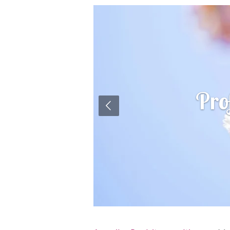
ureuse /
Pro