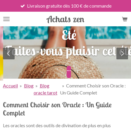
Livraison gratuite dès 100 € de commande
Passer
au
Achats zen
contenu
principal
Eté
Faites-vous plaisir cet été
...
Accueil
»
Blog
»
Blog
»
Comment Choisir son Oracle :
oracle tarot
Un Guide Complet
Comment Choisir son Oracle : Un Guide
Complet
Les oracles sont des outils de divination de plus en plus
populaires, appréciés pour leur accessibilité et leur capacité à