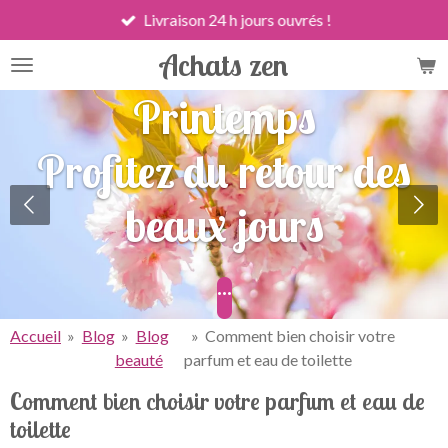
Livraison 24 h jours ouvrés !
Passer
au
Achats zen
contenu
principal
Printemps
Profitez du retour des
beaux jours
...
Accueil
»
Blog
»
Blog
»
Comment bien choisir votre
beauté
parfum et eau de toilette
Comment bien choisir votre parfum et eau de
toilette