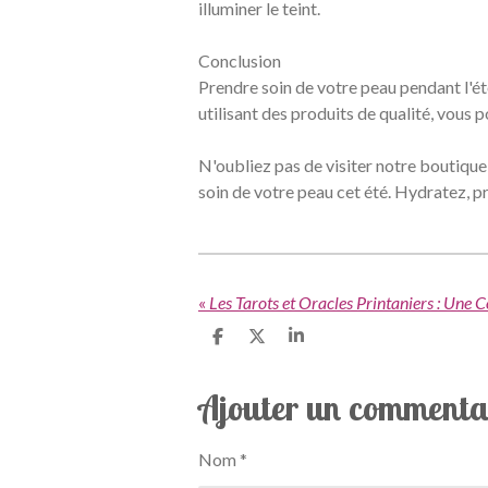
illuminer le teint.
Conclusion
Prendre soin de votre peau pendant l'été
utilisant des produits de qualité, vous p
N'oubliez pas de visiter notre boutiqu
soin de votre peau cet été. Hydratez, p
«
Les Tarots et Oracles Printaniers : Une 
P
P
P
a
a
a
r
r
r
t
t
t
Ajouter un commenta
a
a
a
g
g
g
e
e
e
Nom *
r
r
r