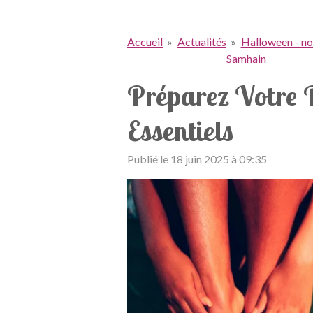
Accueil
»
Actualités
»
Halloween - no
Samhain
Préparez Votre P
Essentiels
Publié le 18 juin 2025 à 09:35