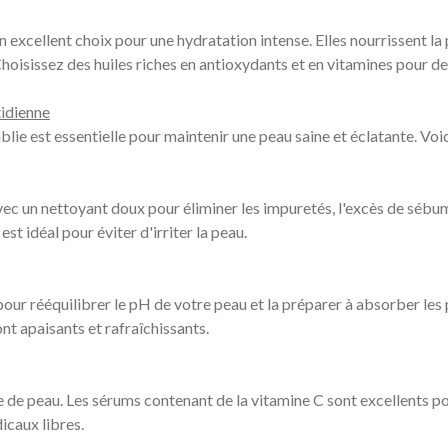
 excellent choix pour une hydratation intense. Elles nourrissent la
hoisissez des huiles riches en antioxydants et en vitamines pour d
tidienne
blie est essentielle pour maintenir une peau saine et éclatante. Voic
 un nettoyant doux pour éliminer les impuretés, l'excès de sébum 
st idéal pour éviter d'irriter la peau.
pour rééquilibrer le pH de votre peau et la préparer à absorber les 
nt apaisants et rafraîchissants.
de peau. Les sérums contenant de la vitamine C sont excellents pour
icaux libres.