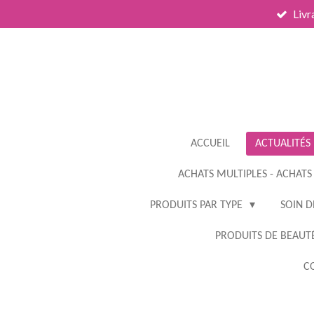
Livr
Passer
au
contenu
principal
ACCUEIL
ACTUALITÉS
ACHATS MULTIPLES - ACHATS
PRODUITS PAR TYPE
SOIN D
PRODUITS DE BEAUTÉ
CO