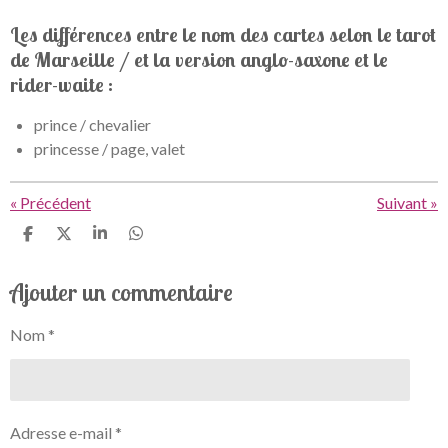
Les différences entre le nom des cartes selon le tarot
de Marseille / et la version anglo-saxone et le
rider-waite :
prince / chevalier
princesse / page, valet
«
Précédent
Suivant
»
P
P
P
P
a
a
a
a
r
r
r
r
Ajouter un commentaire
t
t
t
t
a
a
a
a
g
g
g
g
Nom *
e
e
e
e
r
r
r
r
Adresse e-mail *