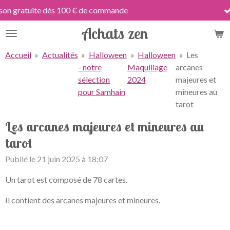
Livraison 24 h jours ouvrés !
Passer
au
Achats zen
contenu
principal
Accueil
»
Actualités
»
Halloween
»
Halloween
»
Les
- notre
Maquillage
arcanes
sélection
2024
majeures et
pour Samhain
mineures au
tarot
Les arcanes majeures et mineures au
tarot
Publié le 21 juin 2025 à 18:07
Un tarot est composé de 78 cartes.
Il contient des arcanes majeures et mineures.