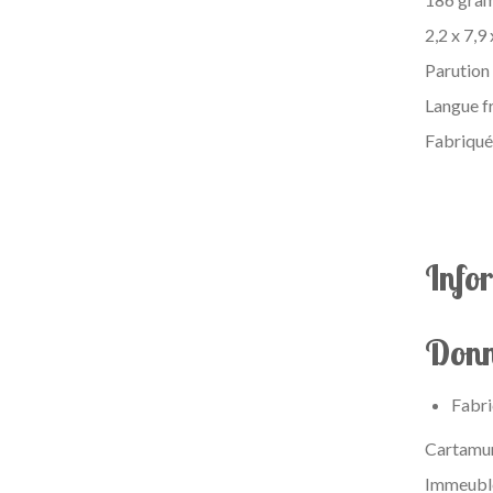
2,2 x 7,9
Parution
Langue f
Fabriqué
Info
Donn
Fabri
Cartamun
Immeuble