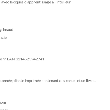
 avec lexiques d'apprentissage à l'intérieur
 grimaud
ncie
ce n° EAN 3114523942741
tonnée pliante imprimée contenant des cartes et un livret.
ions
mmes