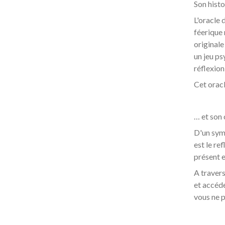
Son hist
L'oracle 
féerique 
originale
un jeu ps
réflexion
Cet oracl
… et son 
D'un symb
est le re
présent e
A travers
et accéde
vous ne p