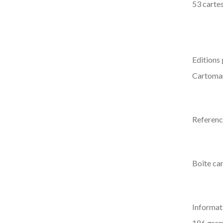
53 cartes
Editions
Cartoma
Referen
Boîte car
Informat
186
gra