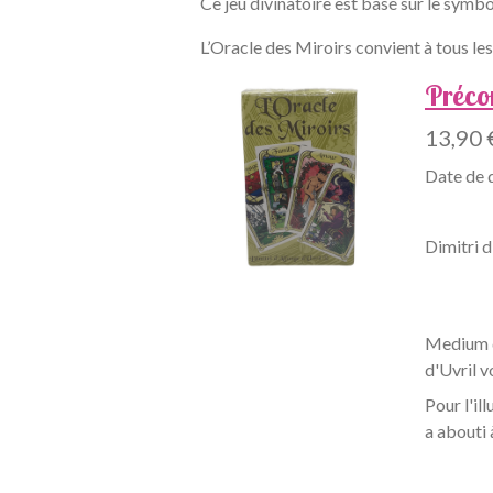
Ce jeu divinatoire est basé sur le symb
L’Oracle des Miroirs convient à tous les 
Préco
13,90 
Date de 
Dimitri d
Medium de
d'Uvril v
Pour l'il
a abouti 