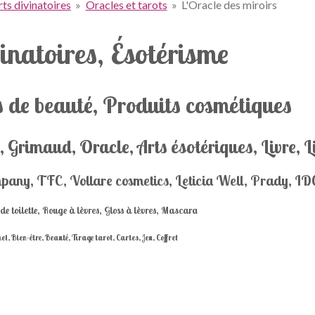
ts divinatoires
»
Oracles et tarots
»
L'Oracle des miroirs
inatoires, Ésotérisme
 de beauté, Produits cosmétiques
, Grimaud, Oracle, Arts ésotériques, Livre, L
pany, TFC, Vollare cosmetics, Leticia Well, Prady, IDC
e toilette, Rouge à lèvres, Gloss à lèvres, Mascara
, Bien-être, Beauté, Tirage tarot, Cartes, Jeu, Coffret