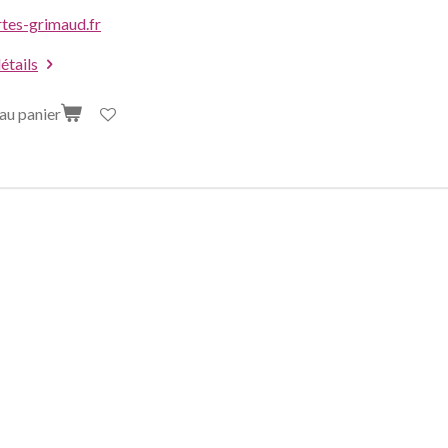
tes-grimaud.fr
détails
au panier