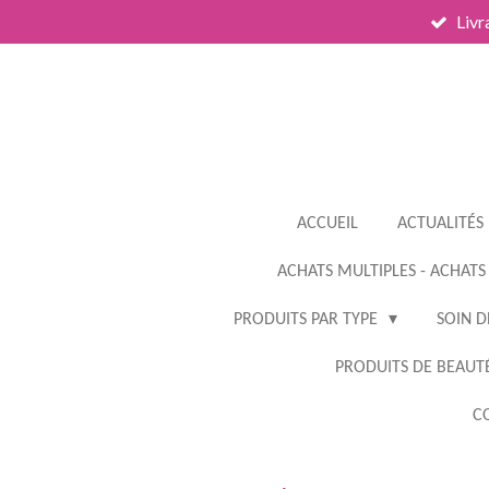
Livr
Passer
au
contenu
principal
ACCUEIL
ACTUALITÉS
ACHATS MULTIPLES - ACHATS
PRODUITS PAR TYPE
SOIN D
PRODUITS DE BEAUTÉ
CO