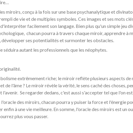
oire…
des miroirs, conçu à la fois sur une base psychanalytique et divin
rempli de vie et de multiples symboles. Ces images et ses mots clé
 d'interpréter facilement son langage. Bien plus qu'un simple jeu div
ychologique, chacun pourra à travers chaque miroir, apprendre à mi
, développer ses potentialités et surmonter les obstacles.
e séduira autant les professionnels que les néophytes.
originalité.
olisme extrêmement riche; le miroir reflète plusieurs aspects de n
flet de l'âme ? Le miroir révèle la vérité, le sens caché des choses, p
t l'avenir. Se regarder dedans, c'est aussi s'accepter tel que l'on est
 l'oracle des miroirs, chacun pourra y puiser la force et l'énergie po
r enfin à une vie meilleure. En somme, l'oracle des miroirs est un 
ourrez plus vous passer.