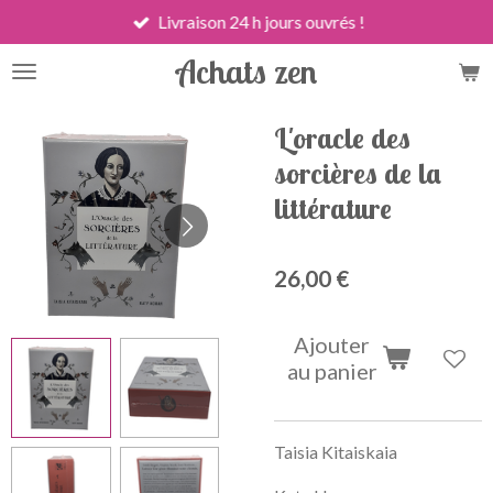
Livraison 24 h jours ouvrés !
Passer
au
Achats zen
contenu
principal
L'oracle des
sorcières de la
littérature
26,00 €
Ajouter
au panier
Taisia Kitaiskaia