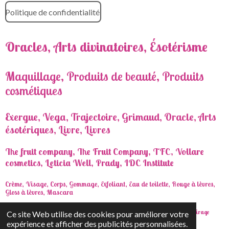
Politique de confidentialité
Oracles, Arts divinatoires, Ésotérisme
Maquillage, Produits de beauté, Produits
cosmétiques
Exergue, Vega, Trajectoire, Grimaud, Oracle, Arts
ésotériques, Livre, Livres
The fruit company, The Fruit Company, TFC, Vollare
cosmetics, Leticia Well, Prady, IDC Institute
Crème, Visage, Corps, Gommage, Exfoliant, Eau de toilette, Rouge à lèvres,
Gloss à lèvres, Mascara
Isabelle Cerf, Géraldine Garance, Développement personnel, Bien-être, Beauté, Tirage
Ce site Web utilise des cookies pour améliorer votre
tarot, Cartes, Jeu, Coffret
expérience et afficher des publicités personnalisées.