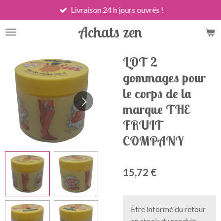
Livraison 24 h jours ouvrés !
Passer
au
Achats zen
contenu
principal
LOT 2
gommages pour
le corps de la
marque THE
FRUIT
COMPANY
15,72 €
Être informé du retour
en stock du produit